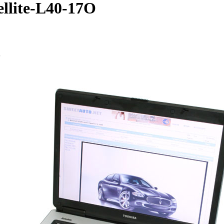
llite-L40-17O
3