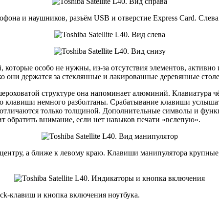
офона и наушников, разъём USB и отверстие Express Card. Слев
 которые особо не нужны, из-за отсутствия элементов, активно
пко они держатся за стеклянные и лакированные деревянные сто
 шероховатой структуре она напоминает алюминий. Клавиатура ч
чего клавиши немного разболтаны. Срабатывание клавиши услыша
тличаются только толщиной. Дополнительные символы и функци
ит обратить внимание, если нет навыков печати «вслепую».
 центру, а ближе к левому краю. Клавиши манипулятора крупные
ck-клавиш и кнопка включения ноутбука.