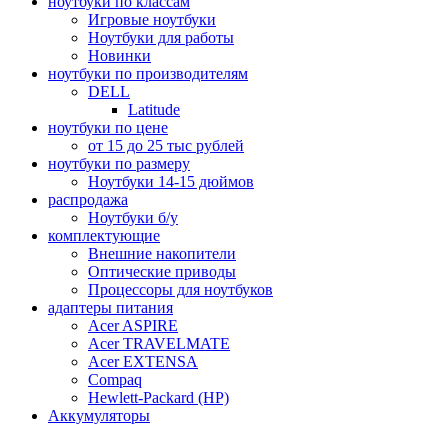
ноутбуки по классам
Игровые ноутбуки
Ноутбуки для работы
Новинки
ноутбуки по производителям
DELL
Latitude
ноутбуки по цене
от 15 до 25 тыс рублей
ноутбуки по размеру
Ноутбуки 14-15 дюймов
распродажа
Ноутбуки б/у
комплектующие
Внешние накопители
Оптические приводы
Процессоры для ноутбуков
адаптеры питания
Acer ASPIRE
Acer TRAVELMATE
Acer EXTENSA
Compaq
Hewlett-Packard (HP)
Аккумуляторы