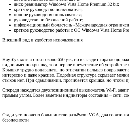
диск-реаниматор Windows Vista Home Premium 32 bit;
краткое руководство пользователя;
полное руководство пользователя;
руководство по безопасной работе;
информационный бюллетень «Международная ограниченн
краткое руководство работы с ОС Windows Vista Home Pr
Внешний вид и удобство использования
Ноутбук хоть и стоит около 650 у.е., но выглядит гораздо дор
видно именно крышку, то и первое впечатление об устройстве 
Крышку трудно поцарапать, но отпечатки пальцев покрывают е
интересно и даже красиво. Подобная структура скрывает мелки
стыков нет. При сдавливании, прогибается крышка, но чтобы п
Спереди находится двухпозиционный выключатель Wi-Fi адапте
прямым углом. Более заметны индикаторы состояния – сети, со
Сзади установлено большинство разъёмов: VGA, два горизонта
безопасности