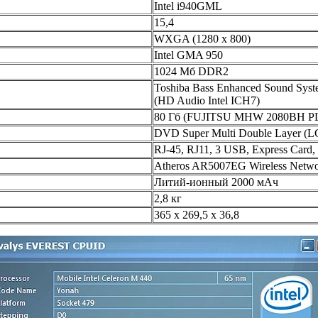
Intel i940GML
15,4
WXGA (1280 x 800)
Intel GMA 950
1024 Мб DDR2
Toshiba Bass Enhanced Sound Sys
(HD Audio Intel ICH7)
80 Гб (FUJITSU MHW 2080BH P
DVD Super Multi Double Layer (
RJ-45, RJ11, 3 USB, Express Card
Atheros AR5007EG Wireless Netwo
Литий-ионный 2000 мАч
2,8 кг
365 x 269,5 x 36,8