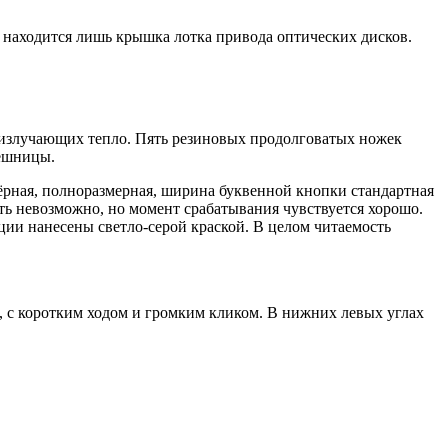
а находится лишь крышка лотка привода оптических дисков.
 излучающих тепло. Пять резиновых продолговатых ножек
лешницы.
ёрная, полноразмерная, ширина буквенной кнопки стандартная
ть невозможно, но момент срабатывания чувствуется хорошо.
и нанесены светло-серой краской. В целом читаемость
, с коротким ходом и громким кликом. В нижних левых углах