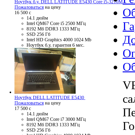
Ноутбук б.у. DELL LATITUDE E5430 Core i5-3210M
Пожаловаться
на цену
О
16 500
c
14.1 дюйм
Га
Intel QM67 Core i5 2500 МГц
8192 Мб DDR3 1333 МГц
SSD 256 Гб
До
Intel HD Graphics 4000 1024 Mb
Ноутбук б.у. гарантия 6 мес.
Оп
О
VE
са
Ноутбук DELL LATITUDE E5430
Пожаловаться
на цену
17 500
c
Пе
14.1 дюйм
Intel QM67 Core i7 3000 МГц
Го
8192 Мб DDR3 1333 МГц
SSD 256 Гб