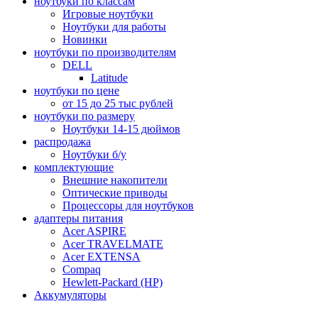
ноутбуки по классам
Игровые ноутбуки
Ноутбуки для работы
Новинки
ноутбуки по производителям
DELL
Latitude
ноутбуки по цене
от 15 до 25 тыс рублей
ноутбуки по размеру
Ноутбуки 14-15 дюймов
распродажа
Ноутбуки б/у
комплектующие
Внешние накопители
Оптические приводы
Процессоры для ноутбуков
адаптеры питания
Acer ASPIRE
Acer TRAVELMATE
Acer EXTENSA
Compaq
Hewlett-Packard (HP)
Аккумуляторы