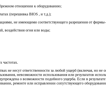
небрежном отношении к оборудованию;
тах (перешивка BIOS , и т.д.);
зациями, не имеющими соответствующего разрешения от фирмы-
й, воздействия огня или воды;
х частотах.
ствах не несут ответственности за любой ущерб (включая, но не
ьзования, невозможности использования или результатов испол
едупреждена о возможности подобного ущерба. Если в результат
вании, ремонте или исправлении сопутствующего оборудования и