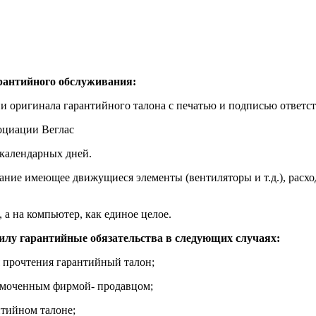
рантийного обслуживания:
и оригинала гарантийного талона с печатью и подписью ответст
оциации Веглас
 календарных дней.
вание имеющее движущиеся элементы (вентиляторы и т.д.), расх
 а на компьютер, как единое целое.
силу гарантийные обязательства в следующих случаях:
я прочтения гарантийный талон;
номоченным фирмой- продавцом;
нтийном талоне;