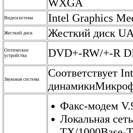
WXGA
Intel Graphics Me
Видеосистема
Жесткий диск UAT
Жесткий диск
DVD+-RW/+-R 
Oптические
устройства
Соответствует I
Звуковая система
динамикиМикро
Факс-модем V.
Локальная сеть
TX/1000Base-T