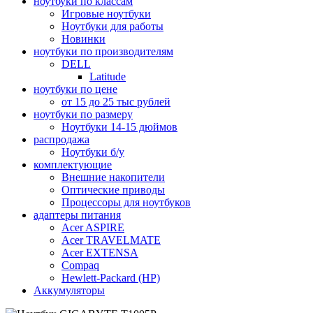
ноутбуки по классам
Игровые ноутбуки
Ноутбуки для работы
Новинки
ноутбуки по производителям
DELL
Latitude
ноутбуки по цене
от 15 до 25 тыс рублей
ноутбуки по размеру
Ноутбуки 14-15 дюймов
распродажа
Ноутбуки б/у
комплектующие
Внешние накопители
Оптические приводы
Процессоры для ноутбуков
адаптеры питания
Acer ASPIRE
Acer TRAVELMATE
Acer EXTENSA
Compaq
Hewlett-Packard (HP)
Аккумуляторы