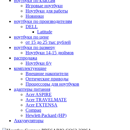
ноутбуки по классам
Игровые ноутбуки
Ноутбуки для работы
Новинки
ноутбуки по производителям
DELL
Latitude
ноутбуки по цене
от 15 до 25 тыс рублей
ноутбуки по размеру
Ноутбуки 14-15 дюймов
распродажа
Ноутбуки б/у
комплектующие
Внешние накопители
Оптические приводы
Процессоры для ноутбуков
адаптеры питания
Acer ASPIRE
Acer TRAVELMATE
Acer EXTENSA
Compaq
Hewlett-Packard (HP)
Аккумуляторы