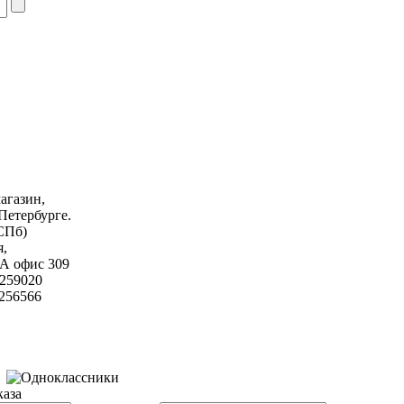
агазин,
Петербурге.
СПб)
я,
а А офис 309
9259020
6566
каза