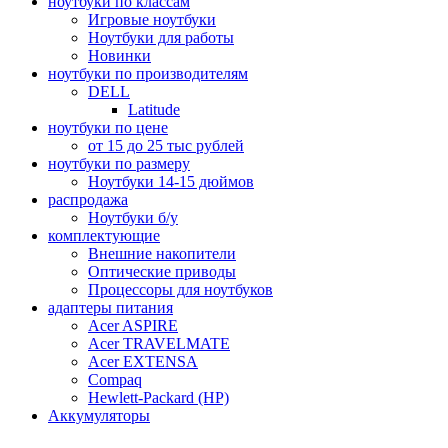
ноутбуки по классам
Игровые ноутбуки
Ноутбуки для работы
Новинки
ноутбуки по производителям
DELL
Latitude
ноутбуки по цене
от 15 до 25 тыс рублей
ноутбуки по размеру
Ноутбуки 14-15 дюймов
распродажа
Ноутбуки б/у
комплектующие
Внешние накопители
Оптические приводы
Процессоры для ноутбуков
адаптеры питания
Acer ASPIRE
Acer TRAVELMATE
Acer EXTENSA
Compaq
Hewlett-Packard (HP)
Аккумуляторы