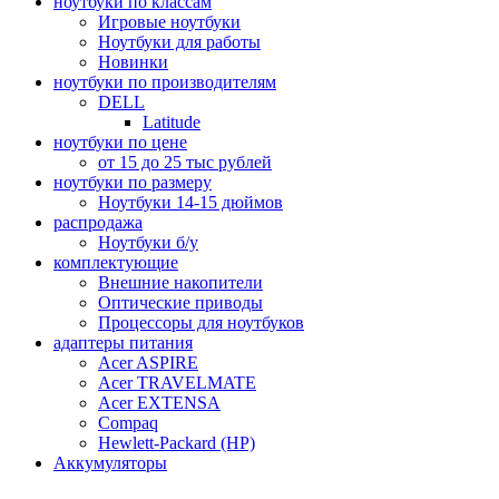
ноутбуки по классам
Игровые ноутбуки
Ноутбуки для работы
Новинки
ноутбуки по производителям
DELL
Latitude
ноутбуки по цене
от 15 до 25 тыс рублей
ноутбуки по размеру
Ноутбуки 14-15 дюймов
распродажа
Ноутбуки б/у
комплектующие
Внешние накопители
Оптические приводы
Процессоры для ноутбуков
адаптеры питания
Acer ASPIRE
Acer TRAVELMATE
Acer EXTENSA
Compaq
Hewlett-Packard (HP)
Аккумуляторы