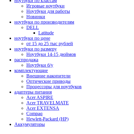
ноутбуки по классам
Игровые ноутбуки
Ноутбуки для работы
Новинки
ноутбуки по производителям
DELL
Latitude
ноутбуки по цене
от 15 до 25 тыс рублей
ноутбуки по размеру
Ноутбуки 14-15 дюймов
распродажа
Ноутбуки б/у
комплектующие
Внешние накопители
Оптические приводы
Процессоры для ноутбуков
адаптеры питания
Acer ASPIRE
Acer TRAVELMATE
Acer EXTENSA
Compaq
Hewlett-Packard (HP)
Аккумуляторы