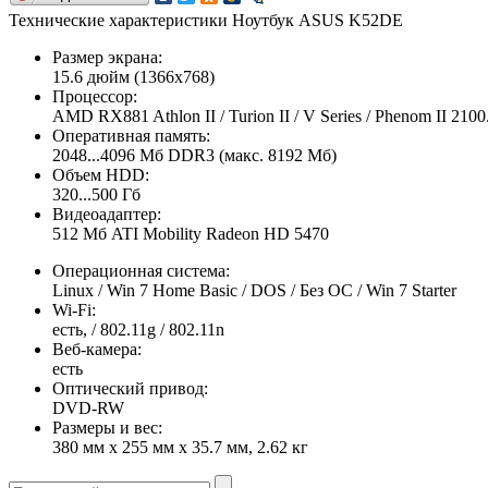
Технические характеристики Ноутбук ASUS K52DE
Размер экрана:
15.6 дюйм (1366x768)
Процессор:
AMD RX881 Athlon II / Turion II / V Series / Phenom II 210
Оперативная память:
2048...4096 Мб DDR3 (макс. 8192 Мб)
Объем HDD:
320...500 Гб
Видеоадаптер:
512 Мб ATI Mobility Radeon HD 5470
Операционная система:
Linux / Win 7 Home Basic / DOS / Без ОС / Win 7 Starter
Wi-Fi:
есть, / 802.11g / 802.11n
Веб-камера:
есть
Оптический привод:
DVD-RW
Размеры и вес:
380 мм x 255 мм x 35.7 мм, 2.62 кг