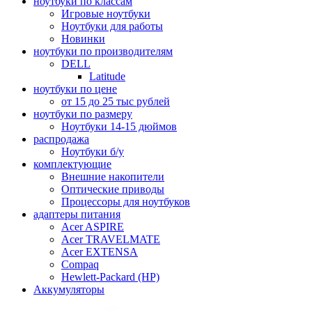
ноутбуки по классам
Игровые ноутбуки
Ноутбуки для работы
Новинки
ноутбуки по производителям
DELL
Latitude
ноутбуки по цене
от 15 до 25 тыс рублей
ноутбуки по размеру
Ноутбуки 14-15 дюймов
распродажа
Ноутбуки б/у
комплектующие
Внешние накопители
Оптические приводы
Процессоры для ноутбуков
адаптеры питания
Acer ASPIRE
Acer TRAVELMATE
Acer EXTENSA
Compaq
Hewlett-Packard (HP)
Аккумуляторы