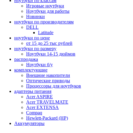
ноутбуки по классам
Игровые ноутбуки
Ноутбуки для работы
Новинки
ноутбуки по производителям
DELL
Latitude
ноутбуки по цене
от 15 до 25 тыс рублей
ноутбуки по размеру
Ноутбуки 14-15 дюймов
распродажа
Ноутбуки б/у
комплектующие
Внешние накопители
Оптические приводы
Процессоры для ноутбуков
адаптеры питания
Acer ASPIRE
Acer TRAVELMATE
Acer EXTENSA
Compaq
Hewlett-Packard (HP)
Аккумуляторы