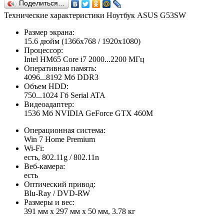
Поделиться…
Технические характеристики Ноутбук ASUS G53SW
Размер экрана:
15.6 дюйм (1366x768 / 1920x1080)
Процессор:
Intel HM65 Core i7 2000...2200 МГц
Оперативная память:
4096...8192 Мб DDR3
Объем HDD:
750...1024 Гб Serial ATA
Видеоадаптер:
1536 Мб NVIDIA GeForce GTX 460M
Операционная система:
Win 7 Home Premium
Wi-Fi:
есть, 802.11g / 802.11n
Веб-камера:
есть
Оптический привод:
Blu-Ray / DVD-RW
Размеры и вес:
391 мм x 297 мм x 50 мм, 3.78 кг