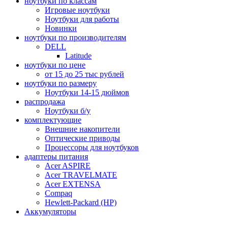
ноутбуки по классам
Игровые ноутбуки
Ноутбуки для работы
Новинки
ноутбуки по производителям
DELL
Latitude
ноутбуки по цене
от 15 до 25 тыс рублей
ноутбуки по размеру
Ноутбуки 14-15 дюймов
распродажа
Ноутбуки б/у
комплектующие
Внешние накопители
Оптические приводы
Процессоры для ноутбуков
адаптеры питания
Acer ASPIRE
Acer TRAVELMATE
Acer EXTENSA
Compaq
Hewlett-Packard (HP)
Аккумуляторы