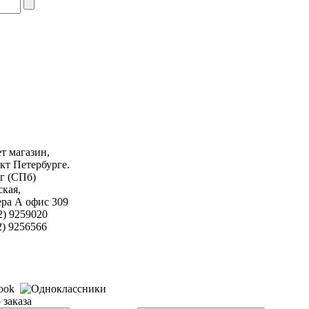
т магазин,
кт Петербурге.
г (СПб)
кая,
тера А офис 309
2) 9259020
256566
заказа