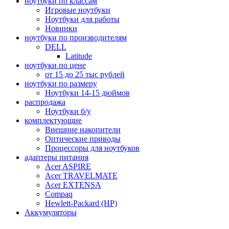
ноутбуки по классам
Игровые ноутбуки
Ноутбуки для работы
Новинки
ноутбуки по производителям
DELL
Latitude
ноутбуки по цене
от 15 до 25 тыс рублей
ноутбуки по размеру
Ноутбуки 14-15 дюймов
распродажа
Ноутбуки б/у
комплектующие
Внешние накопители
Оптические приводы
Процессоры для ноутбуков
адаптеры питания
Acer ASPIRE
Acer TRAVELMATE
Acer EXTENSA
Compaq
Hewlett-Packard (HP)
Аккумуляторы