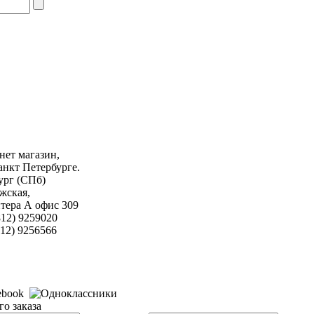
ет магазин,
анкт Петербурге.
ург (СПб)
жская,
литера А офис 309
12) 9259020
256566
о заказа