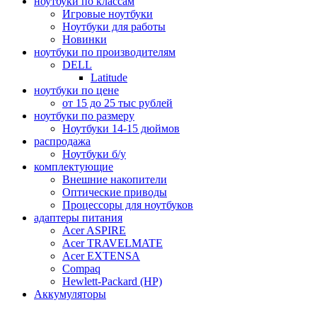
ноутбуки по классам
Игровые ноутбуки
Ноутбуки для работы
Новинки
ноутбуки по производителям
DELL
Latitude
ноутбуки по цене
от 15 до 25 тыс рублей
ноутбуки по размеру
Ноутбуки 14-15 дюймов
распродажа
Ноутбуки б/у
комплектующие
Внешние накопители
Оптические приводы
Процессоры для ноутбуков
адаптеры питания
Acer ASPIRE
Acer TRAVELMATE
Acer EXTENSA
Compaq
Hewlett-Packard (HP)
Аккумуляторы