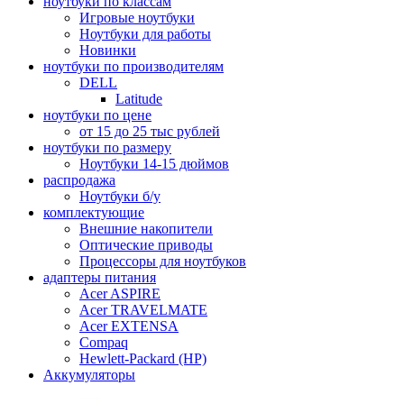
ноутбуки по классам
Игровые ноутбуки
Ноутбуки для работы
Новинки
ноутбуки по производителям
DELL
Latitude
ноутбуки по цене
от 15 до 25 тыс рублей
ноутбуки по размеру
Ноутбуки 14-15 дюймов
распродажа
Ноутбуки б/у
комплектующие
Внешние накопители
Оптические приводы
Процессоры для ноутбуков
адаптеры питания
Acer ASPIRE
Acer TRAVELMATE
Acer EXTENSA
Compaq
Hewlett-Packard (HP)
Аккумуляторы