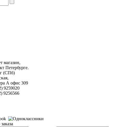
т магазин,
кт Петербурге.
г (СПб)
кая,
тера А офис 309
2) 9259020
256566
заказа