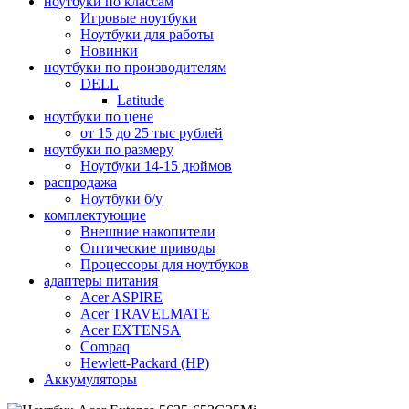
ноутбуки по классам
Игровые ноутбуки
Ноутбуки для работы
Новинки
ноутбуки по производителям
DELL
Latitude
ноутбуки по цене
от 15 до 25 тыс рублей
ноутбуки по размеру
Ноутбуки 14-15 дюймов
распродажа
Ноутбуки б/у
комплектующие
Внешние накопители
Оптические приводы
Процессоры для ноутбуков
адаптеры питания
Acer ASPIRE
Acer TRAVELMATE
Acer EXTENSA
Compaq
Hewlett-Packard (HP)
Аккумуляторы