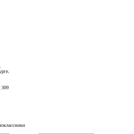
,
урге.
ис 309
6