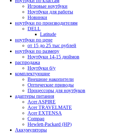
ноутбуки по классам
Игровые ноутбуки
Ноутбуки для работы
Новинки
ноутбуки по производителям
DELL
Latitude
ноутбуки по цене
от 15 до 25 тыс рублей
ноутбуки по размеру
Ноутбуки 14-15 дюймов
распродажа
Ноутбуки б/у
комплектующие
Внешние накопители
Оптические приводы
Процессоры для ноутбуков
адаптеры питания
Acer ASPIRE
Acer TRAVELMATE
Acer EXTENSA
Compaq
Hewlett-Packard (HP)
Аккумуляторы