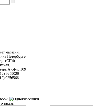
ет магазин,
анкт Петербурге.
ург (СПб)
жская,
литера А офис 309
12) 9259020
256566
о заказа