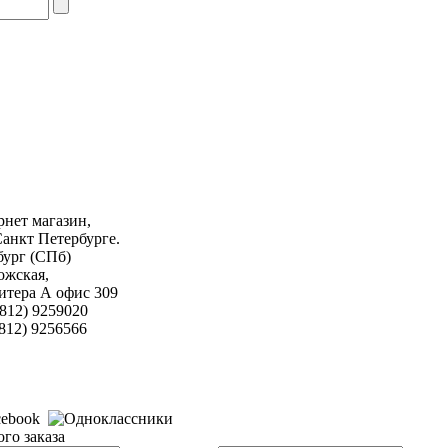
нет магазин,
Санкт Петербурге.
бург (СПб)
ожская,
 литера А офис 309
812) 9259020
9256566
го заказа