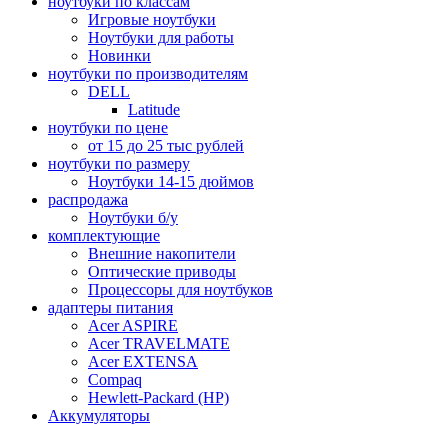
ноутбуки по классам
Игровые ноутбуки
Ноутбуки для работы
Новинки
ноутбуки по производителям
DELL
Latitude
ноутбуки по цене
от 15 до 25 тыс рублей
ноутбуки по размеру
Ноутбуки 14-15 дюймов
распродажа
Ноутбуки б/у
комплектующие
Внешние накопители
Оптические приводы
Процессоры для ноутбуков
адаптеры питания
Acer ASPIRE
Acer TRAVELMATE
Acer EXTENSA
Compaq
Hewlett-Packard (HP)
Аккумуляторы