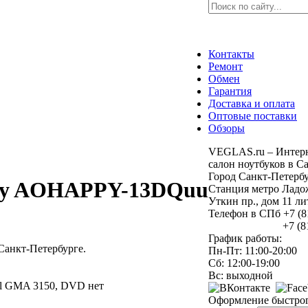
Контакты
Ремонт
Обмен
Гарантия
Доставка и оплата
Оптовые поставки
Обзоры
VEGLAS.ru – Интерн
салон ноутбуков в С
Город Санкт-Петерб
ppy AOHAPPY-13DQuu
Станция метро Ладо
Уткин пр., дом 11 л
Телефон в СПб +7 (8
+7 (812) 9
График работы:
анкт-Петербурге.
Пн-Пт: 11:00-20:00
Сб: 12:00-19:00
Вс: выходной
ntel GMA 3150, DVD нет
Оформление быстрог