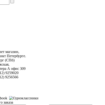
ет магазин,
анкт Петербурге.
ург (СПб)
жская,
итера А офис 309
12) 9259020
256566
о заказа