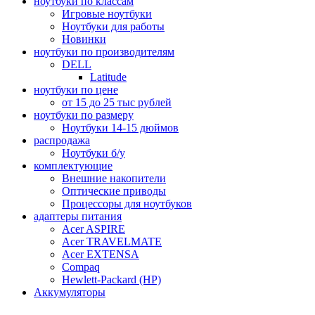
ноутбуки по классам
Игровые ноутбуки
Ноутбуки для работы
Новинки
ноутбуки по производителям
DELL
Latitude
ноутбуки по цене
от 15 до 25 тыс рублей
ноутбуки по размеру
Ноутбуки 14-15 дюймов
распродажа
Ноутбуки б/у
комплектующие
Внешние накопители
Оптические приводы
Процессоры для ноутбуков
адаптеры питания
Acer ASPIRE
Acer TRAVELMATE
Acer EXTENSA
Compaq
Hewlett-Packard (HP)
Аккумуляторы