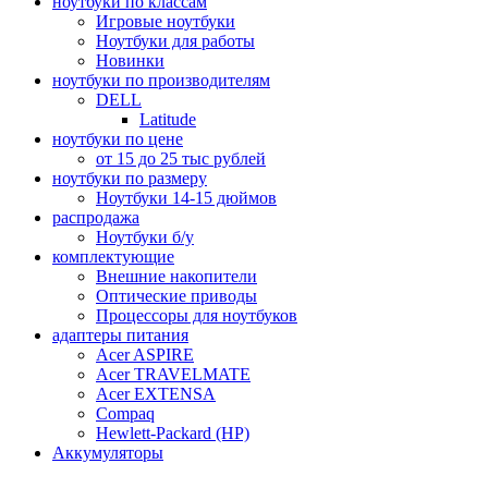
ноутбуки по классам
Игровые ноутбуки
Ноутбуки для работы
Новинки
ноутбуки по производителям
DELL
Latitude
ноутбуки по цене
от 15 до 25 тыс рублей
ноутбуки по размеру
Ноутбуки 14-15 дюймов
распродажа
Ноутбуки б/у
комплектующие
Внешние накопители
Оптические приводы
Процессоры для ноутбуков
адаптеры питания
Acer ASPIRE
Acer TRAVELMATE
Acer EXTENSA
Compaq
Hewlett-Packard (HP)
Аккумуляторы