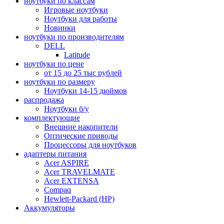
ноутбуки по классам
Игровые ноутбуки
Ноутбуки для работы
Новинки
ноутбуки по производителям
DELL
Latitude
ноутбуки по цене
от 15 до 25 тыс рублей
ноутбуки по размеру
Ноутбуки 14-15 дюймов
распродажа
Ноутбуки б/у
комплектующие
Внешние накопители
Оптические приводы
Процессоры для ноутбуков
адаптеры питания
Acer ASPIRE
Acer TRAVELMATE
Acer EXTENSA
Compaq
Hewlett-Packard (HP)
Аккумуляторы