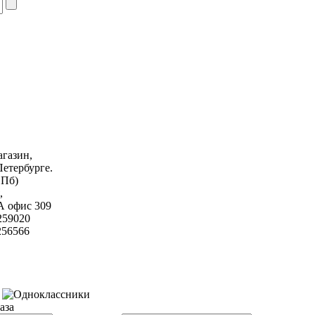
газин,
Петербурге.
СПб)
,
а А офис 309
259020
6566
аза