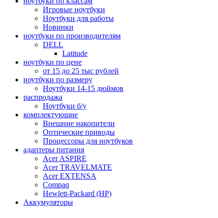
ноутбуки по классам
Игровые ноутбуки
Ноутбуки для работы
Новинки
ноутбуки по производителям
DELL
Latitude
ноутбуки по цене
от 15 до 25 тыс рублей
ноутбуки по размеру
Ноутбуки 14-15 дюймов
распродажа
Ноутбуки б/у
комплектующие
Внешние накопители
Оптические приводы
Процессоры для ноутбуков
адаптеры питания
Acer ASPIRE
Acer TRAVELMATE
Acer EXTENSA
Compaq
Hewlett-Packard (HP)
Аккумуляторы