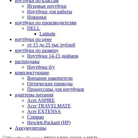
ноутбуки по классам
Игровые ноутбуки
Ноутбуки для работы
Новинки
ноутбуки по производителям
DELL
Latitude
ноутбуки по цене
от 15 до 25 тыс рублей
ноутбуки по размеру
Ноутбуки 14-15 дюймов
распродажа
Ноутбуки б/у
комплектующие
Внешние накопители
Оптические приводы
Процессоры для ноутбуков
адаптеры питания
Acer ASPIRE
Acer TRAVELMATE
Acer EXTENSA
Compaq
Hewlett-Packard (HP)
Аккумуляторы