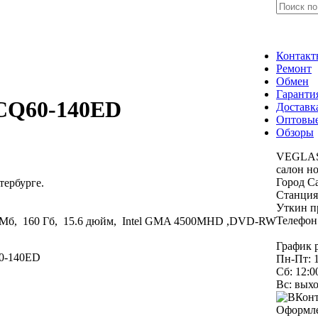
Контакт
Ремонт
Обмен
Гаранти
CQ60-140ED
Доставк
Оптовые
Обзоры
VEGLAS.
салон но
Город С
ербурге.
Станция
Уткин п
Телефон
Мб, 160 Гб, 15.6 дюйм, Intel GMA 4500MHD ,DVD-RW
+7 (
График 
0-140ED
Пн-Пт: 1
Сб: 12:0
Вс: вых
Оформле