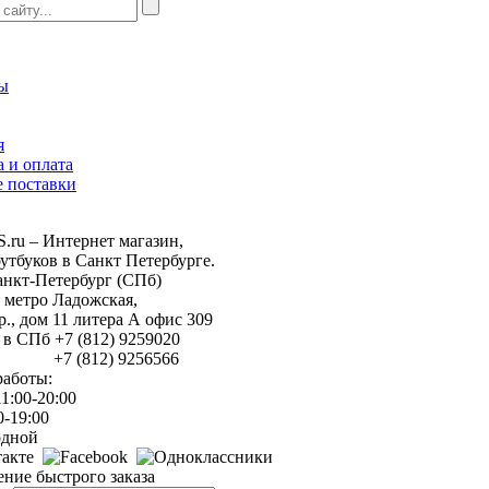
ы
я
а и оплата
 поставки
ru – Интернет магазин,
утбуков в Санкт Петербурге.
анкт-Петербург (СПб)
 метро Ладожская,
р., дом 11 литера А офис 309
 в СПб +7 (812) 9259020
812) 9256566
работы:
1:00-20:00
0-19:00
одной
ние быстрого заказа